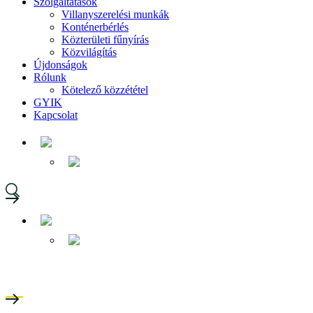
Szolgáltatások
Villanyszerelési munkák
Konténerbérlés
Közterületi fűnyírás
Közvilágítás
Újdonságok
Rólunk
Kötelező közzététel
GYIK
Kapcsolat