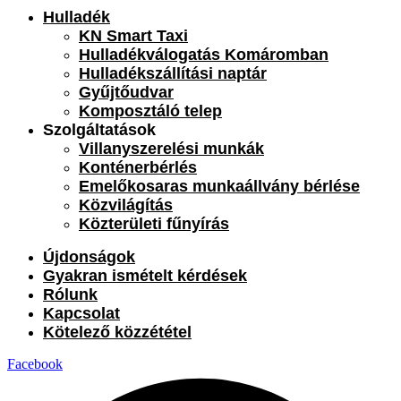
Hulladék
KN Smart Taxi
Hulladékválogatás Komáromban
Hulladékszállítási naptár
Gyűjtőudvar
Komposztáló telep
Szolgáltatások
Villanyszerelési munkák
Konténerbérlés
Emelőkosaras munkaállvány bérlése
Közvilágítás
Közterületi fűnyírás
Újdonságok
Gyakran ismételt kérdések
Rólunk
Kapcsolat
Kötelező közzététel
Facebook