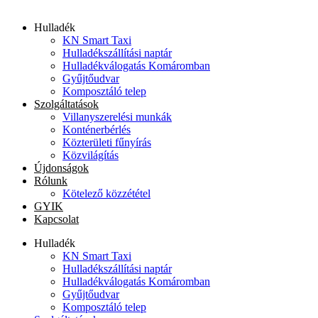
Hulladék
KN Smart Taxi
Hulladékszállítási naptár
Hulladékválogatás Komáromban
Gyűjtőudvar
Komposztáló telep
Szolgáltatások
Villanyszerelési munkák
Konténerbérlés
Közterületi fűnyírás
Közvilágítás
Újdonságok
Rólunk
Kötelező közzététel
GYIK
Kapcsolat
Hulladék
KN Smart Taxi
Hulladékszállítási naptár
Hulladékválogatás Komáromban
Gyűjtőudvar
Komposztáló telep