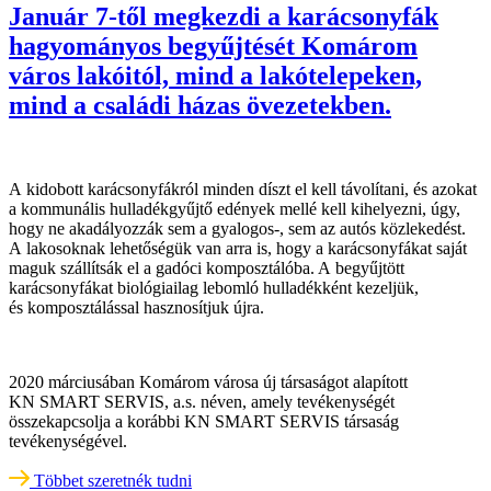
Január 7-től megkezdi a karácsonyfák
hagyományos begyűjtését Komárom
város lakóitól, mind a lakótelepeken,
mind a családi házas övezetekben.
A kidobott karácsonyfákról minden díszt el kell távolítani, és azokat
a kommunális hulladékgyűjtő edények mellé kell kihelyezni, úgy,
hogy ne akadályozzák sem a gyalogos-, sem az autós közlekedést.
A lakosoknak lehetőségük van arra is, hogy a karácsonyfákat saját
maguk szállítsák el a gadóci komposztálóba. A begyűjtött
karácsonyfákat biológiailag lebomló hulladékként kezeljük,
és komposztálással hasznosítjuk újra.
2020 márciusában Komárom városa új társaságot alapított
KN SMART SERVIS, a.s. néven, amely tevékenységét
összekapcsolja a korábbi KN SMART SERVIS társaság
tevékenységével.
Többet szeretnék tudni