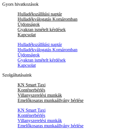
Gyors hivatkozások
Hulladékszállítási naptár
Hulladékválogatás Komáromban
Újdonságok
Gyakran ismételt kérdések
Kapcsolat
Hulladékszállítási naptár
Hulladékválogatás Komáromban
Újdonságok
Gyakran ismételt kérdések
Kapcsolat
Szolgáltatásaink
KN Smart Taxi
Konténerbérlés
Villanyszerelési munkák
Emelőkosaras munkaállvány bérlése
KN Smart Taxi
Konténerbérlés
Villanyszerelési munkák
Emelőkosaras munkaállvány bérlése