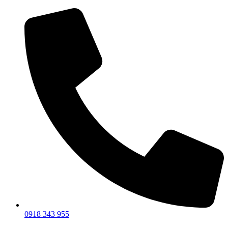
Preskočiť
na
obsah
0918 343 955