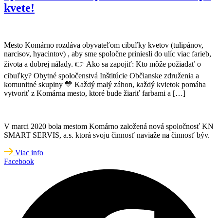
kvete!
Mesto Komárno rozdáva obyvateľom cibuľky kvetov (tulipánov,
narcisov, hyacintov) , aby sme spoločne priniesli do ulíc viac farieb,
života a dobrej nálady. 👉 Ako sa zapojiť: Kto môže požiadať o
cibuľky? Obytné spoločenstvá Inštitúcie Občianske združenia a
komunitné skupiny 💛 Každý malý záhon, každý kvietok pomáha
vytvoriť z Komárna mesto, ktoré bude žiariť farbami a […]
V marci 2020 bola mestom Komárno založená nová spoločnosť KN
SMART SERVIS, a.s. ktorá svoju činnosť naviaže na činnosť býv.
Viac info
Facebook