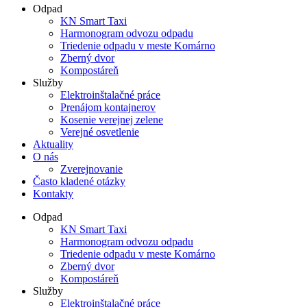
Odpad
KN Smart Taxi
Harmonogram odvozu odpadu
Triedenie odpadu v meste Komárno
Zberný dvor
Kompostáreň
Služby
Elektroinštalačné práce
Prenájom kontajnerov
Kosenie verejnej zelene
Verejné osvetlenie
Aktuality
O nás
Zverejnovanie
Často kladené otázky
Kontakty
Odpad
KN Smart Taxi
Harmonogram odvozu odpadu
Triedenie odpadu v meste Komárno
Zberný dvor
Kompostáreň
Služby
Elektroinštalačné práce