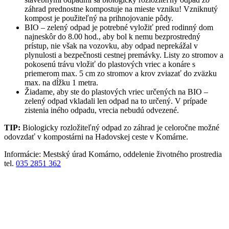
záhrad prednostne kompostuje na mieste vzniku! Vzniknutý
kompost je použiteľný na prihnojovanie pôdy.
BIO – zelený odpad je potrebné vyložiť pred rodinný dom
najneskôr do 8.00 hod., aby bol k nemu bezprostredný
prístup, nie však na vozovku, aby odpad neprekážal v
plynulosti a bezpečnosti cestnej premávky. Listy zo stromov a
pokosenú trávu vložiť do plastových vriec a konáre s
priemerom max. 5 cm zo stromov a krov zviazať do zväzku
max. na dĺžku 1 metra.
Žiadame, aby ste do plastových vriec určených na BIO –
zelený odpad vkladali len odpad na to určený. V prípade
zistenia iného odpadu, vrecia nebudú odvezené.
TIP:
Biologicky rozložiteľný odpad zo záhrad je celoročne možné
odovzdať v kompostárni na Hadovskej ceste v Komárne.
Informácie: Mestský úrad Komárno, oddelenie životného prostredia
tel.
035 2851 362