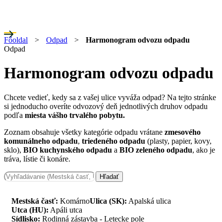
Főoldal
>
Odpad
>
Harmonogram odvozu odpadu
Odpad
Harmonogram odvozu odpadu
Chcete vedieť, kedy sa z vašej ulice vyváža odpad? Na tejto stránke
si jednoducho overíte odvozový deň jednotlivých druhov odpadu
podľa
miesta vášho trvalého pobytu.
Zoznam obsahuje všetky kategórie odpadu vrátane
zmesového
komunálneho odpadu
,
triedeného odpadu
(plasty, papier, kovy,
sklo),
BIO kuchynského odpadu
a
BIO zeleného odpadu
, ako je
tráva, lístie či konáre.
Hľadať
Mestská časť:
Komárno
Ulica (SK):
Apalská ulica
Utca (HU):
Apáli utca
Sídlisko:
Rodinná zástavba - Letecke pole