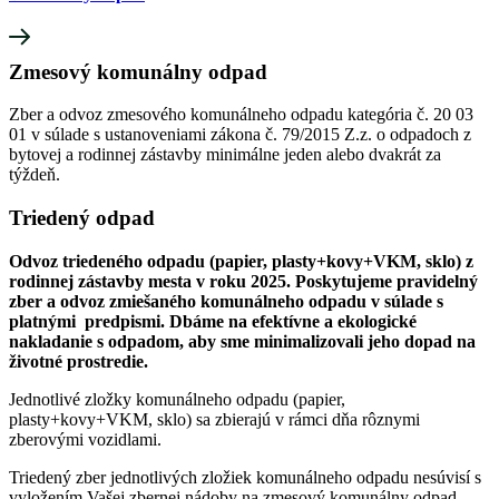
Zmesový komunálny odpad
Zber a odvoz zmesového komunálneho odpadu kategória č. 20 03
01 v súlade s ustanoveniami zákona č. 79/2015 Z.z. o odpadoch z
bytovej a rodinnej zástavby minimálne jeden alebo dvakrát za
týždeň.
Triedený odpad
Odvoz triedeného odpadu (papier, plasty+kovy+VKM, sklo) z
rodinnej zástavby mesta v roku 2025. Poskytujeme pravidelný
zber a odvoz zmiešaného komunálneho odpadu v súlade s
platnými predpismi. Dbáme na efektívne a ekologické
nakladanie s odpadom, aby sme minimalizovali jeho dopad na
životné prostredie.
Jednotlivé zložky komunálneho odpadu (papier,
plasty+kovy+VKM, sklo) sa zbierajú v rámci dňa rôznymi
zberovými vozidlami.
Triedený zber jednotlivých zložiek komunálneho odpadu nesúvisí s
vyložením Vašej zbernej nádoby na zmesový komunálny odpad.