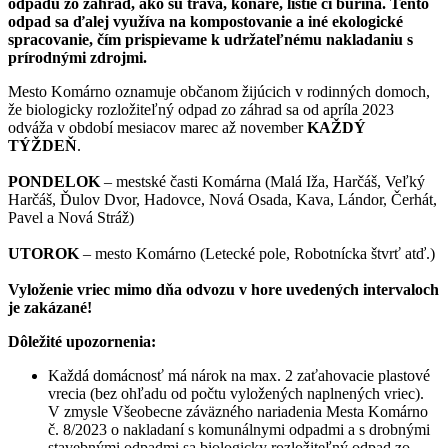
odpadu zo záhrad, ako sú tráva, konáre, lístie či burina. Tento
odpad sa ďalej využíva na kompostovanie a iné ekologické
spracovanie, čím prispievame k udržateľnému nakladaniu s
prírodnými zdrojmi.
Mesto Komárno oznamuje občanom žijúcich v rodinných domoch,
že biologicky rozložiteľný odpad zo záhrad sa od apríla 2023
odváža v období mesiacov marec až november
KAŽDÝ
TÝŽDEŇ
.
PONDELOK
– mestské časti Komárna (Malá Iža, Harčáš, Veľký
Harčáš, Ďulov Dvor, Hadovce, Nová Osada, Kava, Lándor, Čerhát,
Pavel a Nová Stráž)
UTOROK
– mesto Komárno (Letecké pole, Robotnícka štvrť atď.)
Vyloženie vriec mimo dňa odvozu v hore uvedených intervaloch
je zakázané!
Dôležité upozornenia:
Každá domácnosť má nárok na max. 2 zaťahovacie plastové
vrecia (bez ohľadu od počtu vyložených naplnených vriec).
V zmysle Všeobecne záväzného nariadenia Mesta Komárno
č. 8/2023 o nakladaní s komunálnymi odpadmi a s drobnými
stavebnými odpadmi sa biologicky rozložiteľný odpad zo