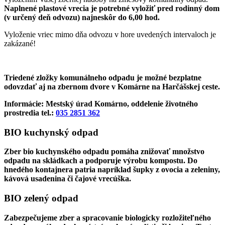
Naplnené plastové vrecia je potrebné vyložiť pred rodinný dom
(v určený deň odvozu) najneskôr do 6,00 hod.
Vyloženie vriec mimo dňa odvozu v hore uvedených intervaloch je
zakázané!
Triedené zložky komunálneho odpadu je možné bezplatne
odovzdať aj na zbernom dvore v Komárne na Harčášskej ceste.
Informácie: Mestský úrad Komárno, oddelenie životného
prostredia tel.:
035 2851 362
BIO kuchynský odpad
Zber bio kuchynského odpadu pomáha znižovať množstvo
odpadu na skládkach a podporuje výrobu kompostu. Do
hnedého kontajnera patria napríklad šupky z ovocia a zeleniny,
kávová usadenina či čajové vrecúška.
BIO zelený odpad
Zabezpečujeme zber a spracovanie biologicky rozložiteľného