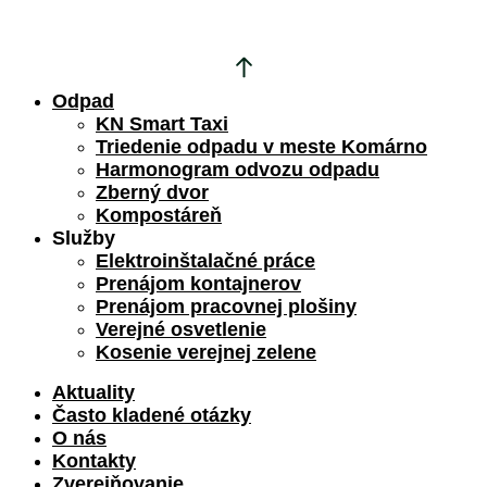
Odpad
KN Smart Taxi
Triedenie odpadu v meste Komárno
Harmonogram odvozu odpadu
Zberný dvor
Kompostáreň
Služby
Elektroinštalačné práce
Prenájom kontajnerov
Prenájom pracovnej plošiny
Verejné osvetlenie
Kosenie verejnej zelene
Aktuality
Často kladené otázky
O nás
Kontakty
Zverejňovanie