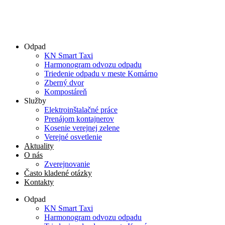
Odpad
KN Smart Taxi
Harmonogram odvozu odpadu
Triedenie odpadu v meste Komárno
Zberný dvor
Kompostáreň
Služby
Elektroinštalačné práce
Prenájom kontajnerov
Kosenie verejnej zelene
Verejné osvetlenie
Aktuality
O nás
Zverejnovanie
Často kladené otázky
Kontakty
Odpad
KN Smart Taxi
Harmonogram odvozu odpadu