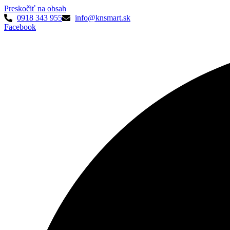
Preskočiť na obsah
0918 343 955
info@knsmart.sk
Facebook