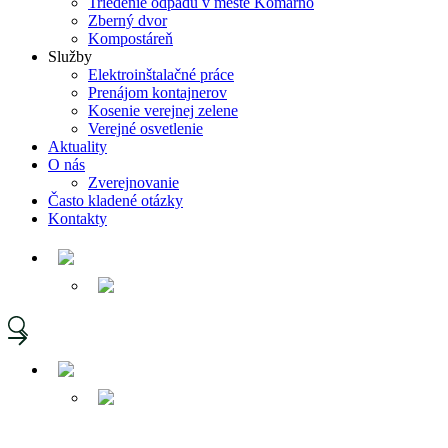
Triedenie odpadu v meste Komárno
Zberný dvor
Kompostáreň
Služby
Elektroinštalačné práce
Prenájom kontajnerov
Kosenie verejnej zelene
Verejné osvetlenie
Aktuality
O nás
Zverejnovanie
Často kladené otázky
Kontakty