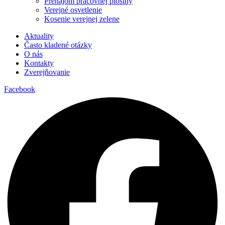
Prenájom pracovnej plošiny
Verejné osvetlenie
Kosenie verejnej zelene
Aktuality
Často kladené otázky
O nás
Kontakty
Zverejňovanie
Facebook