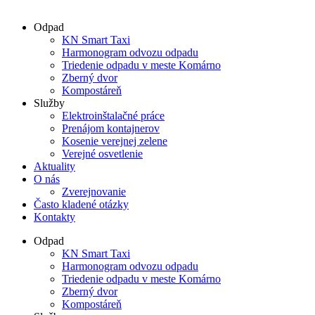
Odpad
KN Smart Taxi
Harmonogram odvozu odpadu
Triedenie odpadu v meste Komárno
Zberný dvor
Kompostáreň
Služby
Elektroinštalačné práce
Prenájom kontajnerov
Kosenie verejnej zelene
Verejné osvetlenie
Aktuality
O nás
Zverejnovanie
Často kladené otázky
Kontakty
Odpad
KN Smart Taxi
Harmonogram odvozu odpadu
Triedenie odpadu v meste Komárno
Zberný dvor
Kompostáreň