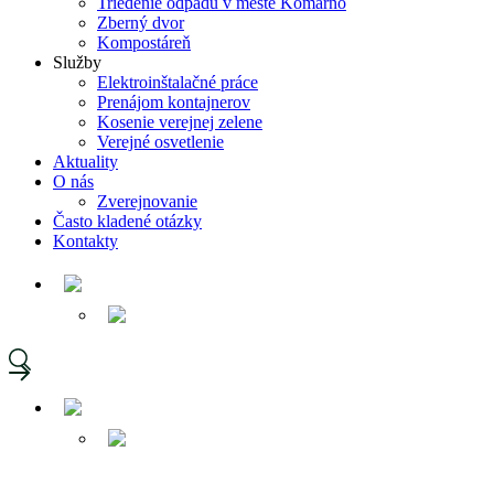
Triedenie odpadu v meste Komárno
Zberný dvor
Kompostáreň
Služby
Elektroinštalačné práce
Prenájom kontajnerov
Kosenie verejnej zelene
Verejné osvetlenie
Aktuality
O nás
Zverejnovanie
Často kladené otázky
Kontakty