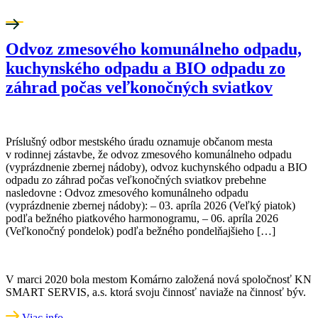
Odvoz zmesového komunálneho odpadu,
kuchynského odpadu a BIO odpadu zo
záhrad počas veľkonočných sviatkov
Príslušný odbor mestského úradu oznamuje občanom mesta
v rodinnej zástavbe, že odvoz zmesového komunálneho odpadu
(vyprázdnenie zbernej nádoby), odvoz kuchynského odpadu a BIO
odpadu zo záhrad počas veľkonočných sviatkov prebehne
nasledovne : Odvoz zmesového komunálneho odpadu
(vyprázdnenie zbernej nádoby): – 03. apríla 2026 (Veľký piatok)
podľa bežného piatkového harmonogramu, – 06. apríla 2026
(Veľkonočný pondelok) podľa bežného pondelňajšieho […]
V marci 2020 bola mestom Komárno založená nová spoločnosť KN
SMART SERVIS, a.s. ktorá svoju činnosť naviaže na činnosť býv.
Viac info