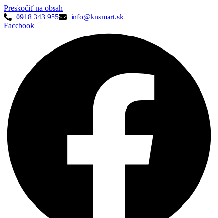
Preskočiť na obsah
0918 343 955
info@knsmart.sk
Facebook