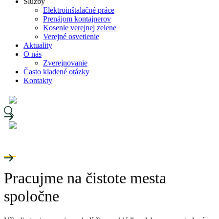
Služby
Elektroinštalačné práce
Prenájom kontajnerov
Kosenie verejnej zelene
Verejné osvetlenie
Aktuality
O nás
Zverejnovanie
Často kladené otázky
Kontakty
Pracujme na čistote mesta
spoločne