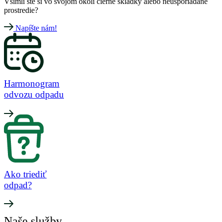
Všimli ste si vo svojom okolí čierne skládky alebo neusporiadané
prostredie?
Napíšte nám!
Harmonogram
odvozu odpadu
Ako triediť
odpad?
Naše služby