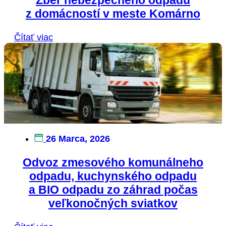
z domácností v meste Komárno
Čítať viac
26 Marca, 2026
Odvoz zmesového komunálneho
odpadu, kuchynského odpadu
a BIO odpadu zo záhrad počas
veľkonočných sviatkov