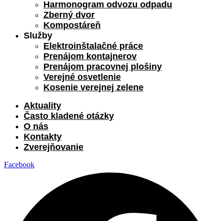
Harmonogram odvozu odpadu
Zberný dvor
Kompostáreň
Služby
Elektroinštalačné práce
Prenájom kontajnerov
Prenájom pracovnej plošiny
Verejné osvetlenie
Kosenie verejnej zelene
Aktuality
Často kladené otázky
O nás
Kontakty
Zverejňovanie
Facebook