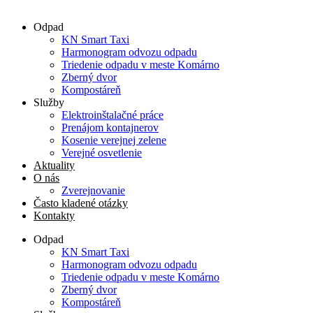
Odpad
KN Smart Taxi
Harmonogram odvozu odpadu
Triedenie odpadu v meste Komárno
Zberný dvor
Kompostáreň
Služby
Elektroinštalačné práce
Prenájom kontajnerov
Kosenie verejnej zelene
Verejné osvetlenie
Aktuality
O nás
Zverejnovanie
Často kladené otázky
Kontakty
Odpad
KN Smart Taxi
Harmonogram odvozu odpadu
Triedenie odpadu v meste Komárno
Zberný dvor
Kompostáreň